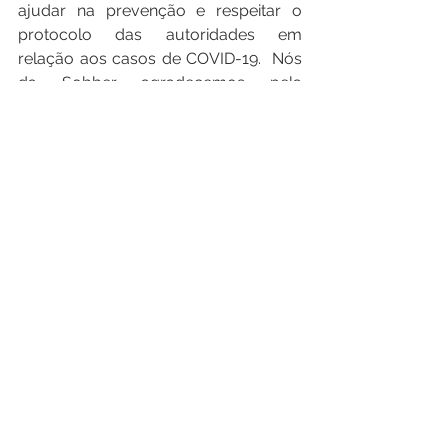
ajudar na prevenção e respeitar o 
protocolo das autoridades em 
relação aos casos de COVID-19.  Nós 
da Sobber agradecemos pela 
confiança e, reafirmamos aqui nosso 
compromisso de longo prazo com o 
sucesso de seu negócio. Conte 
conosco!  Estamos à sua disposição e 
desejamos a você e sua família saúde 
e segurança.
Atenciosamente, 
Régis Francisco Alves
Comentários